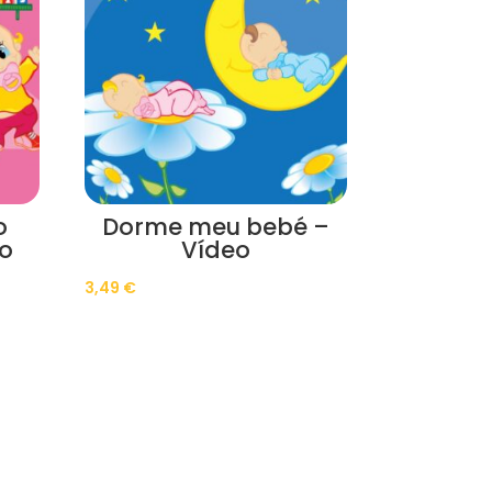
o
Dorme meu bebé –
eo
Vídeo
3,49
€