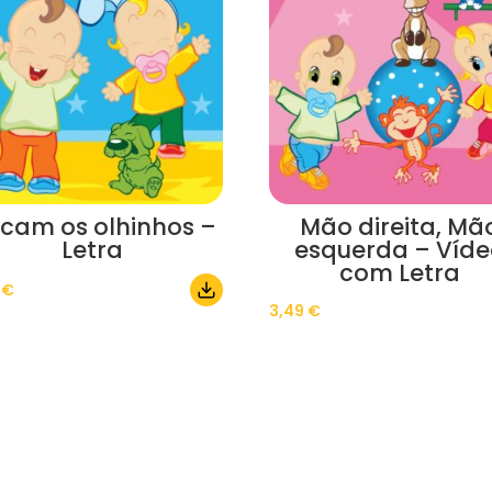
scam os olhinhos –
Mão direita, Mã
Letra
esquerda – Víd
com Letra
0
€
3,49
€