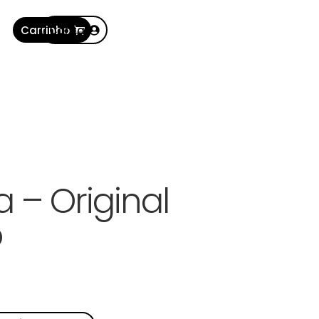
Carrinho
Conta
 – Original
o