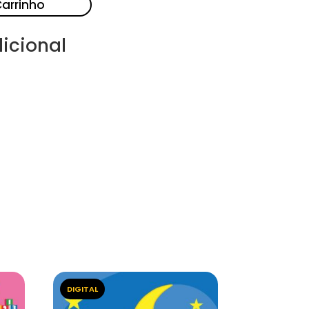
Carrinho
icional
DIGITAL