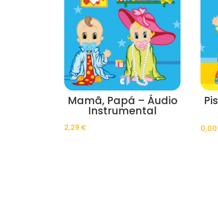
Mamã, Papá – Áudio
Pi
Instrumental
2,29
€
0,0