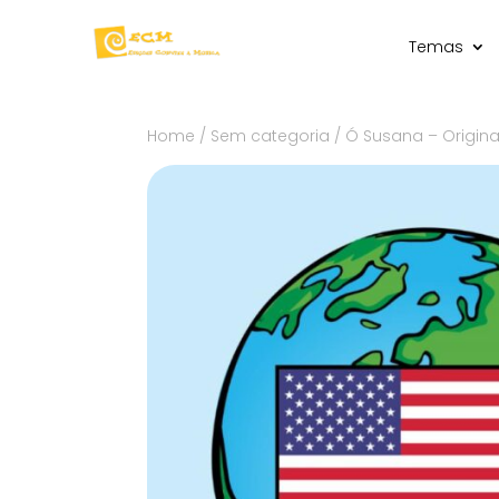
Temas
Home
/
Sem categoria
/ Ó Susana – Origin