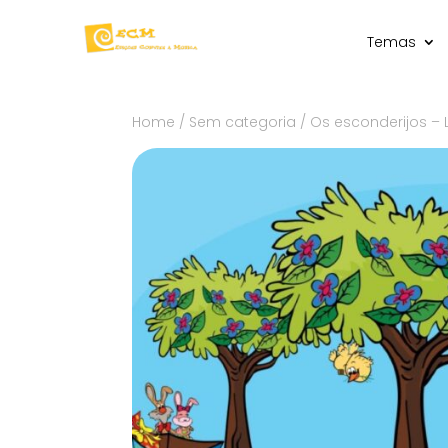
Temas
Home
/
Sem categoria
/ Os esconderijos – 