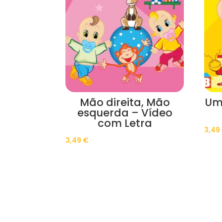
Mão direita, Mão
Um
esquerda – Vídeo
com Letra
3,49
3,49
€