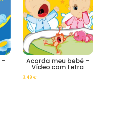
 –
Acorda meu bebé –
Vídeo com Letra
3,49
€