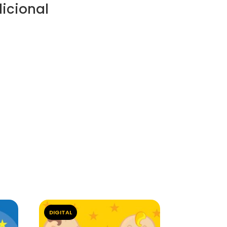
icional
DIGITAL