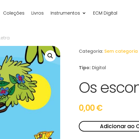
Coleções
Livros
Instrumentos
ECM Digital
Letra
Categoria:
Sem categoria
Tipo:
Digital
Os escon
0,00
€
Adicionar ao 