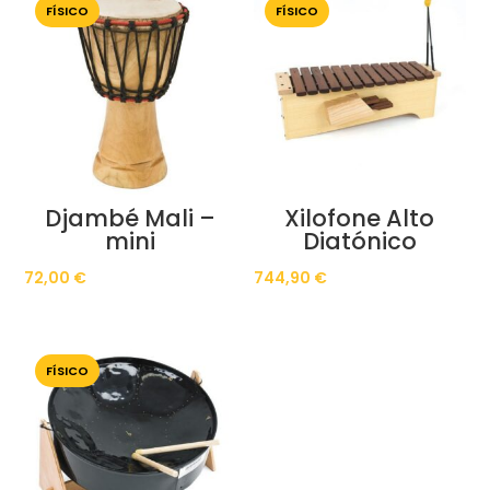
FÍSICO
FÍSICO
Djambé Mali –
Xilofone Alto
mini
Diatónico
72,00
€
744,90
€
FÍSICO