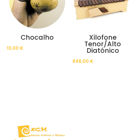
Chocalho
Xilofone
Tenor/Alto
13,00
€
Diatónico
848,00
€