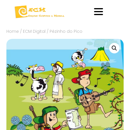
Home
/
ECM Digital
/ Pézinho do Pico