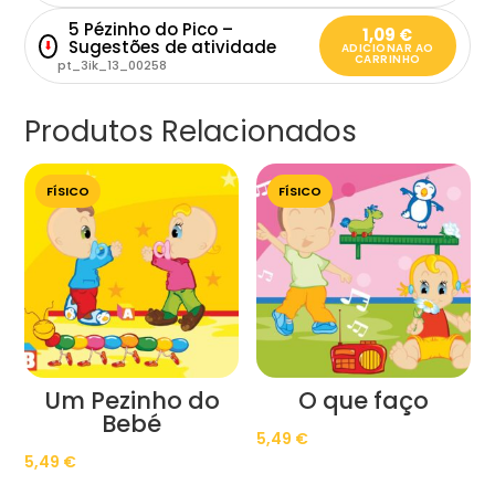
5 Pézinho do Pico –
1,09
€
Sugestões de atividade
⬇
ADICIONAR AO
CARRINHO
pt_3ik_13_00258
Produtos Relacionados
FÍSICO
FÍSICO
Um Pezinho do
O que faço
Bebé
5,49
€
5,49
€