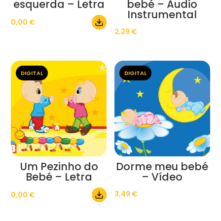
esquerda – Letra
bebé – Áudio
Instrumental
0,00
€
2,29
€
DIGITAL
DIGITAL
Um Pezinho do
Dorme meu bebé
Bebé – Letra
– Vídeo
3,49
€
0,00
€