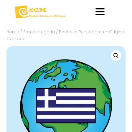
Home
/
Sem categoria
/ Poetas e Pensadores – Original
Cantado