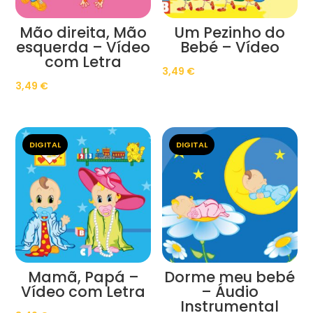
Mão direita, Mão
Um Pezinho do
esquerda – Vídeo
Bebé – Vídeo
com Letra
3,49
€
3,49
€
DIGITAL
DIGITAL
Mamã, Papá –
Dorme meu bebé
Vídeo com Letra
– Áudio
Instrumental