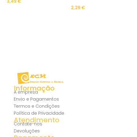
3,49
€
2,29
€
Informação
A empresa
Envio e Pagamentos
Termos e Condições
Política de Privacidade
Atendimento
Contate-nos
Devoluções