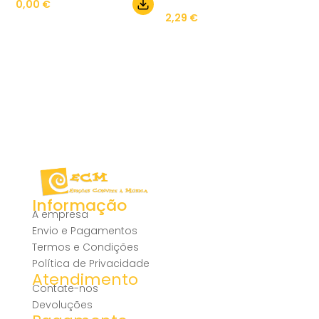
0,00
€
2,29
€
Informação
A empresa
Envio e Pagamentos
Termos e Condições
Política de Privacidade
Atendimento
Contate-nos
Devoluções