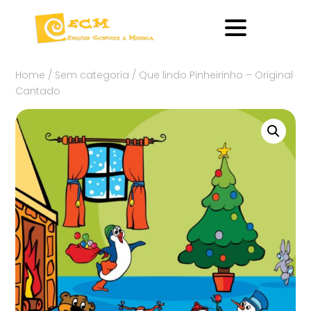
Home
/
Sem categoria
/ Que lindo Pinheirinho – Original
Cantado