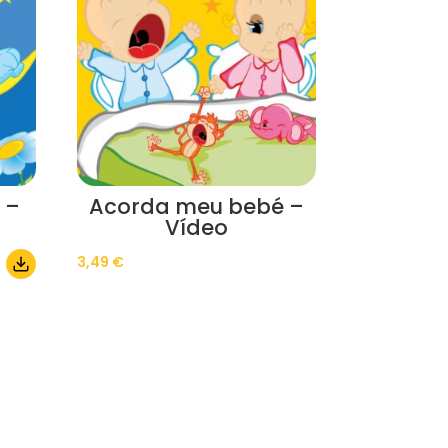
 –
Acorda meu bebé –
Vídeo
3,49
€