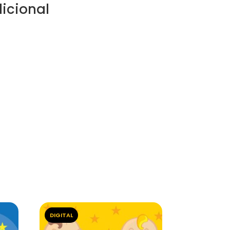
icional
DIGITAL