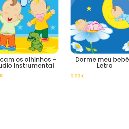
scam os olhinhos –
Dorme meu bebé
udio Instrumental
Letra
€
0,00
€