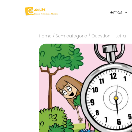
Temas
Home
/
Sem categoria
/ Question – Letra