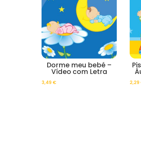
Dorme meu bebé –
Pi
Vídeo com Letra
Á
3,49
€
2,29