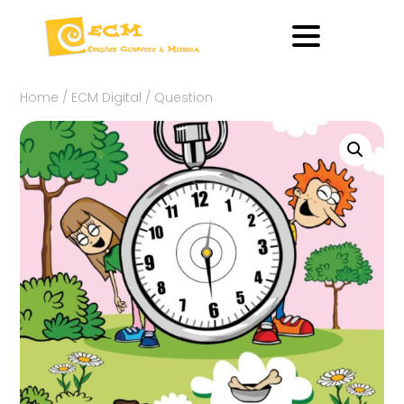
Home
/
ECM Digital
/ Question