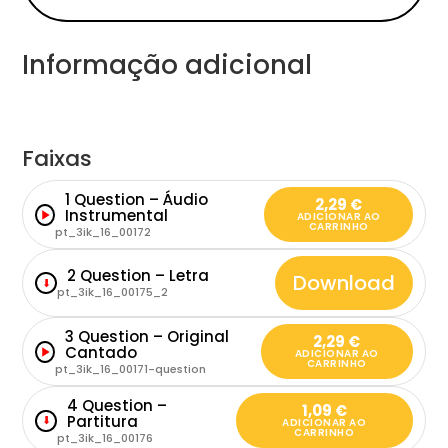
Informação adicional
Faixas
1 Question – Áudio
2,29
€
Instrumental
ADICIONAR AO
CARRINHO
pt_3ik_16_00172
2 Question – Letra
Download
⬇
pt_3ik_16_00175_2
3 Question – Original
2,29
€
Cantado
ADICIONAR AO
CARRINHO
pt_3ik_16_00171-question
4 Question –
1,09
€
Partitura
⬇
ADICIONAR AO
CARRINHO
pt_3ik_16_00176