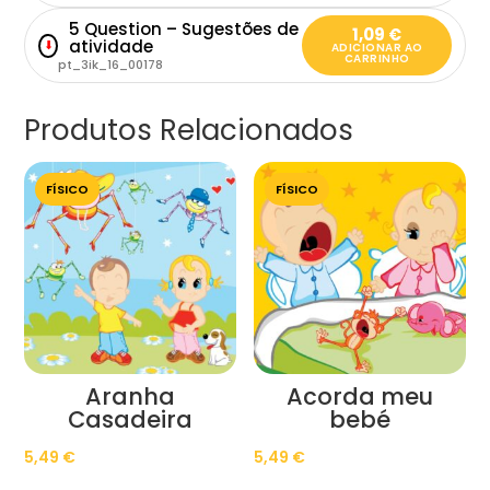
5 Question – Sugestões de
1,09
€
atividade
⬇
ADICIONAR AO
CARRINHO
pt_3ik_16_00178
Produtos Relacionados
FÍSICO
FÍSICO
Aranha
Acorda meu
Casadeira
bebé
5,49
€
5,49
€