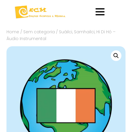
Home
/
Sem categoria
/ Suáilci, Samhailci, Hi Di Hó –
Áudio Instrumental