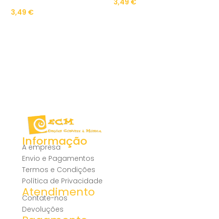
3,49
€
3,49
€
Informação
A empresa
Envio e Pagamentos
Termos e Condições
Política de Privacidade
Atendimento
Contate-nos
Devoluções