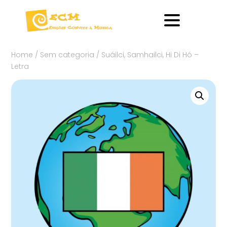
Home
/
Sem categoria
/ Suáilci, Samhailci, Hi Di Hó –
Letra