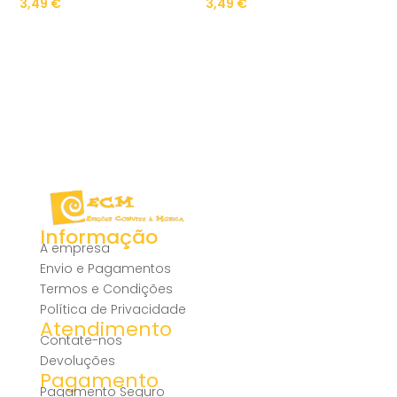
3,49
€
3,49
€
Informação
A empresa
Envio e Pagamentos
Termos e Condições
Política de Privacidade
Atendimento
Contate-nos
Devoluções
Pagamento
Pagamento Seguro