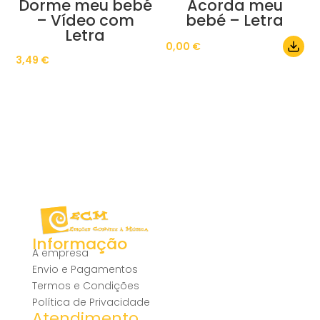
Dorme meu bebé
Acorda meu
– Vídeo com
bebé – Letra
Letra
0,00
€
3,49
€
Informação
A empresa
Envio e Pagamentos
Termos e Condições
Política de Privacidade
Atendimento