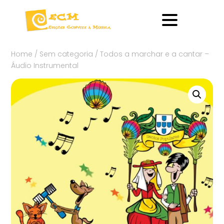
Home
/
Sem categoria
/ Todos a marchar e a cantar –
Áudio Instrumental