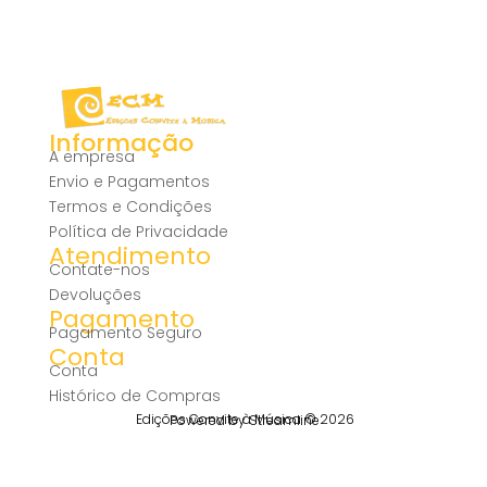
Informação
A empresa
Envio e Pagamentos
Termos e Condições
Política de Privacidade
Atendimento
Contate-nos
Devoluções
Pagamento
Pagamento Seguro
Conta
Conta
Histórico de Compras
Edições Convite à Música © 2026
Powered by Streamline