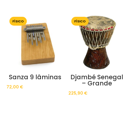
FÍSICO
FÍSICO
Sanza 9 lâminas
Djambé Senegal
– Grande
72,00
€
225,90
€