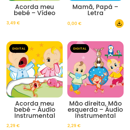
Acorda meu
Mamã, Papá –
bebé – Vídeo
Letra
3,49
€
0,00
€
DIGITAL
DIGITAL
Acorda meu
Mão direita, Mão
bebé – Áudio
esquerda – Áudio
Instrumental
Instrumental
2,29
€
2,29
€