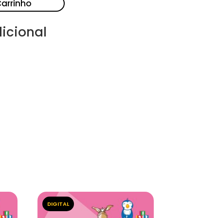
Carrinho
icional
DIGITAL