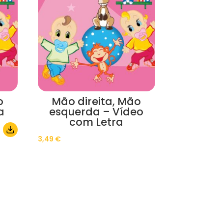
o
Mão direita, Mão
a
esquerda – Vídeo
com Letra
3,49
€