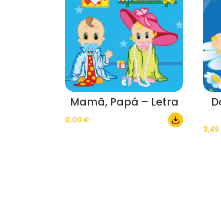
Mamã, Papá – Letra
D
0,00
€
3,49