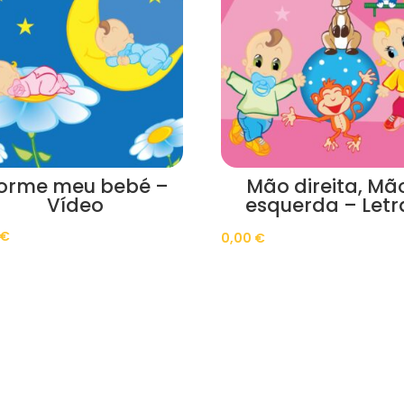
orme meu bebé –
Mão direita, Mã
Vídeo
esquerda – Letr
€
0,00
€