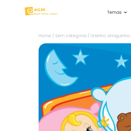
Temas
Home
/
Sem categoria
/ Ursinho amiguinho 