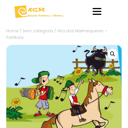
Home
/
Sem categoria
/ Vira dos Malmequeres –
Partitura