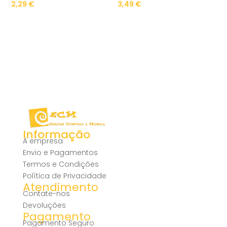
2,29
€
3,49
€
Informação
A empresa
Envio e Pagamentos
Termos e Condições
Política de Privacidade
Atendimento
Contate-nos
Devoluções
Pagamento
Pagamento Seguro