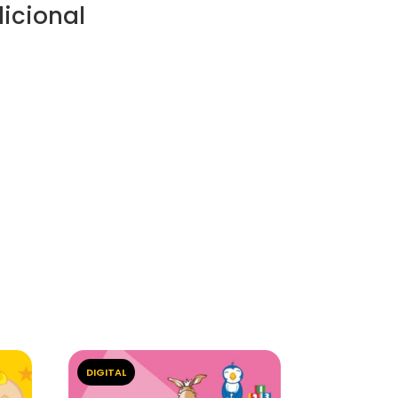
icional
DIGITAL