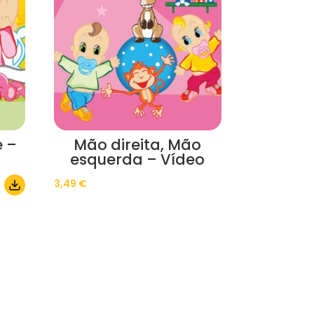
 –
Mão direita, Mão
esquerda – Vídeo
3,49
€