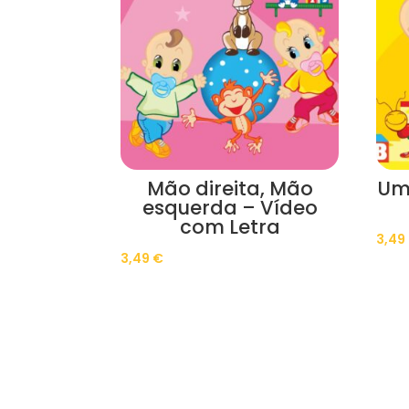
Mão direita, Mão
Um
esquerda – Vídeo
com Letra
3,49
3,49
€