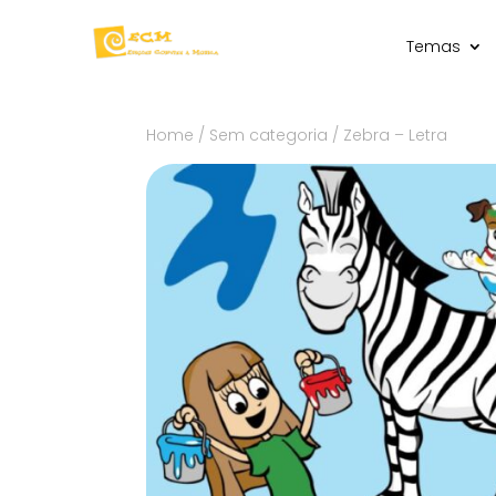
Temas
Home
/
Sem categoria
/ Zebra – Letra