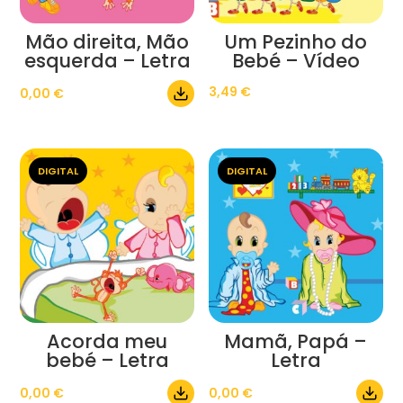
Mão direita, Mão
Um Pezinho do
esquerda – Letra
Bebé – Vídeo
3,49
€
0,00
€
DIGITAL
DIGITAL
Acorda meu
Mamã, Papá –
bebé – Letra
Letra
0,00
€
0,00
€