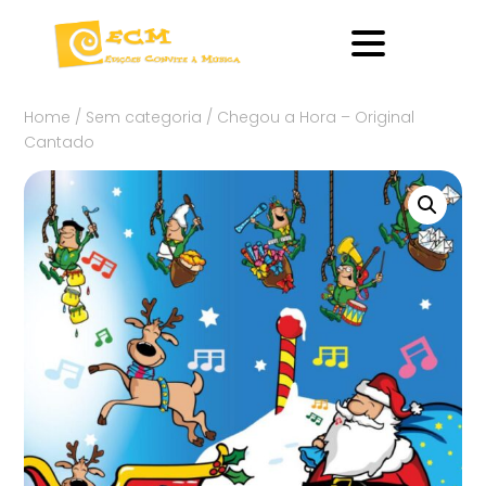
Home
/
Sem categoria
/ Chegou a Hora – Original
Cantado