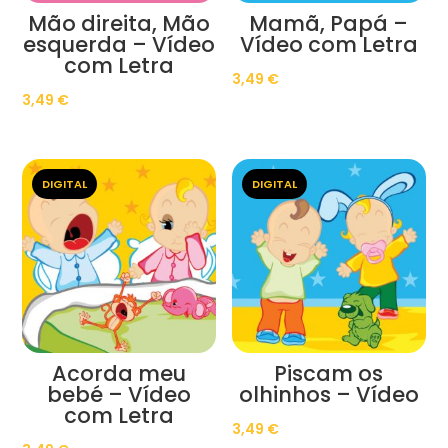
Mão direita, Mão
Mamã, Papá –
esquerda – Vídeo
Vídeo com Letra
com Letra
3,49
€
3,49
€
DIGITAL
DIGITAL
Acorda meu
Piscam os
bebé – Vídeo
olhinhos – Vídeo
com Letra
3,49
€