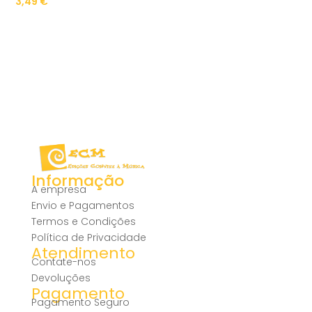
3,49
€
Informação
A empresa
Envio e Pagamentos
Termos e Condições
Política de Privacidade
Atendimento
Contate-nos
Devoluções
Pagamento
Pagamento Seguro