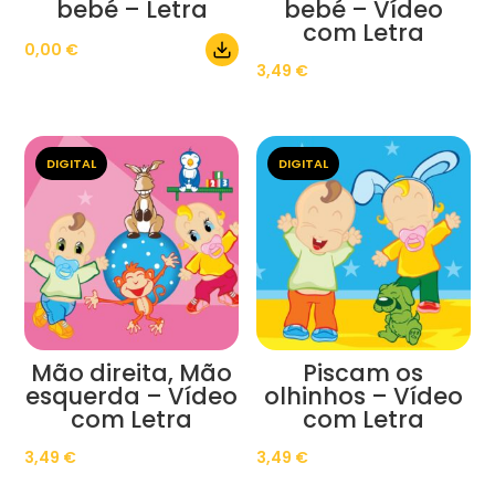
bebé – Letra
bebé – Vídeo
com Letra
0,00
€
3,49
€
DIGITAL
DIGITAL
Mão direita, Mão
Piscam os
esquerda – Vídeo
olhinhos – Vídeo
com Letra
com Letra
3,49
€
3,49
€