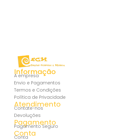
Informação
A empresa
Envio e Pagamentos
Termos e Condições
Política de Privacidade
Atendimento
Contate-nos
Devoluções
Pagamento
Pagamento Seguro
Conta
Conta