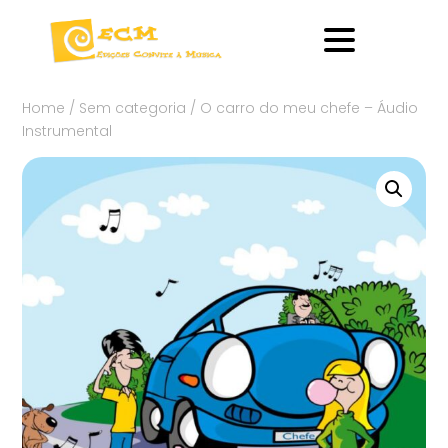
Home
/
Sem categoria
/ O carro do meu chefe – Áudio
Instrumental