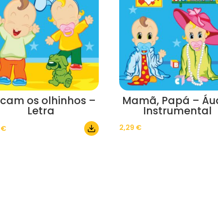
scam os olhinhos –
Mamã, Papá – Áu
Letra
Instrumental
2,29
€
0
€