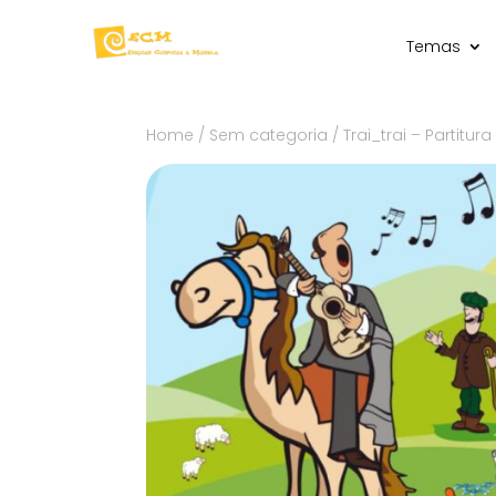
Temas
Home
/
Sem categoria
/ Trai_trai – Partitura