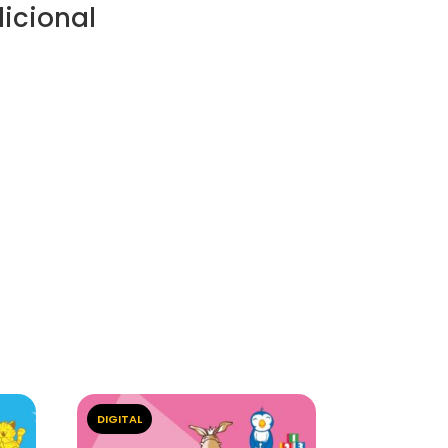
icional
DIGITAL