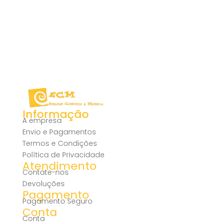
Informação
A empresa
Envio e Pagamentos
Termos e Condições
Política de Privacidade
Atendimento
Contate-nos
Devoluções
Pagamento
Pagamento Seguro
Conta
Conta