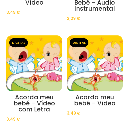
Vídeo
Bebé – Áudio
Instrumental
3,49
€
2,29
€
DIGITAL
DIGITAL
Acorda meu
Acorda meu
bebé – Vídeo
bebé – Vídeo
com Letra
3,49
€
3,49
€