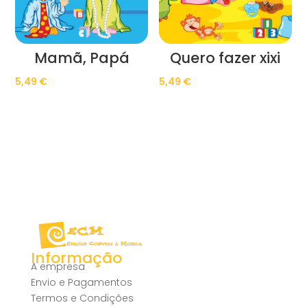
Mamã, Papá
Quero fazer xixi
5,49
€
5,49
€
Informação
A empresa
Envio e Pagamentos
Termos e Condições