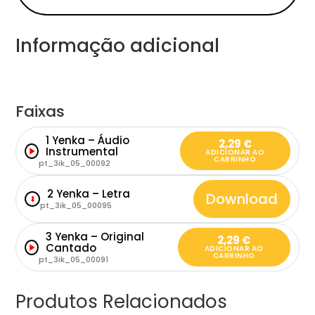
Informação adicional
Faixas
1 Yenka – Áudio
2,29
€
Instrumental
ADICIONAR AO
CARRINHO
pt_3ik_05_00092
2 Yenka – Letra
Download
⬇
pt_3ik_05_00095
3 Yenka – Original
2,29
€
Cantado
ADICIONAR AO
CARRINHO
pt_3ik_05_00091
Produtos Relacionados