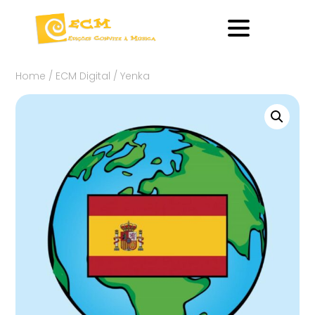
Home
/
ECM Digital
/ Yenka