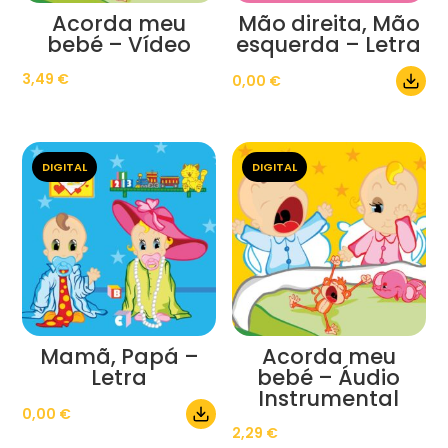
Acorda meu
Mão direita, Mão
bebé – Vídeo
esquerda – Letra
3,49
€
0,00
€
DIGITAL
DIGITAL
Mamã, Papá –
Acorda meu
Letra
bebé – Áudio
Instrumental
0,00
€
2,29
€