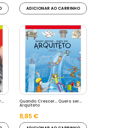
O
ADICIONAR AO CARRINHO
r…
Quando Crescer… Quero ser…
Arquiteto
8,85
€