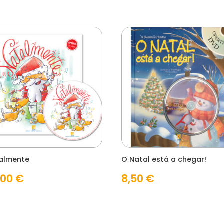
almente
O Natal está a chegar!
,00
€
8,50
€