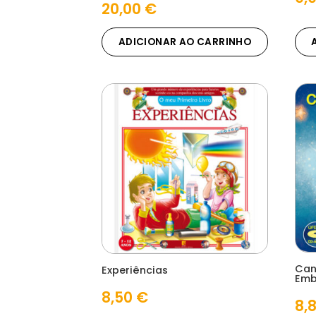
20,00
€
ADICIONAR AO CARRINHO
Can
Experiências
Emb
8,50
€
8,