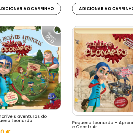
ADICIONAR AO CARRINHO
ADICIONAR AO CARRINH
ncríveis aventuras do
ueno Leonardo
Pequeno Leonardo – Apren
e Construir
90
€