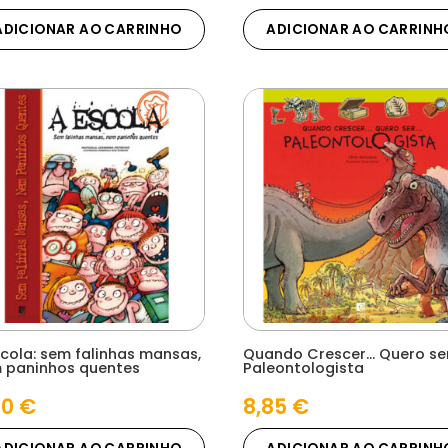
ADICIONAR AO CARRINHO
ADICIONAR AO CARRINH
scola: sem falinhas mansas,
Quando Crescer… Quero se
 paninhos quentes
Paleontologista
90
€
8,85
€