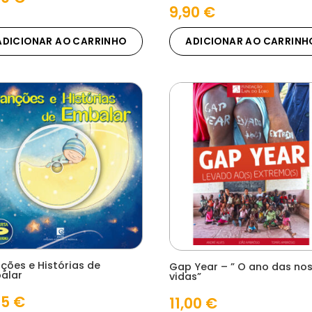
9,90
€
ADICIONAR AO CARRINHO
ADICIONAR AO CARRINH
ções e Histórias de
Gap Year – ” O ano das no
alar
vidas”
85
€
11,00
€