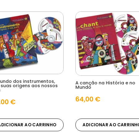
undo dos instrumentos,
A canção na História e no
 suas origens aos nossos
Mundo
s
64,00
€
,00
€
ADICIONAR AO CARRINHO
ADICIONAR AO CARRINH