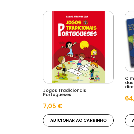
O m
das
dia
Jogos Tradicionais
Portugueses
64
7,05
€
ADICIONAR AO CARRINHO