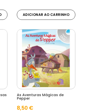
O
ADICIONAR AO CARRINHO
ssas
As Aventuras Mágicas de
Pepper
8,50
€