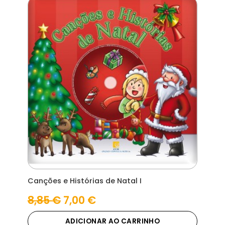
Canções e Histórias de Natal I
O
O
8,85
€
7,00
€
preço
preço
original
atual
ADICIONAR AO CARRINHO