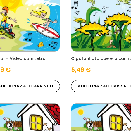
Sol – Vídeo com Letra
O gafanhoto que era canh
49
€
5,49
€
ADICIONAR AO CARRINHO
ADICIONAR AO CARRINH