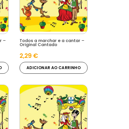
r –
Todos a marchar e a cantar –
Original Cantado
2,29
€
O
ADICIONAR AO CARRINHO