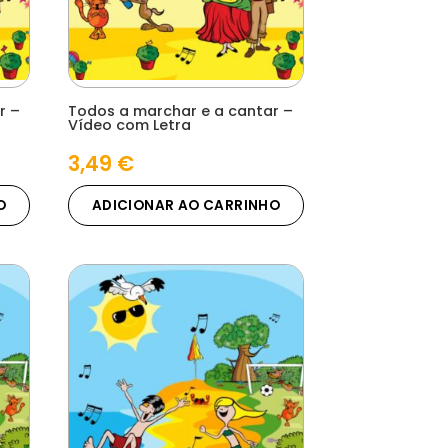
r –
Todos a marchar e a cantar –
Vídeo com Letra
3,49
€
O
ADICIONAR AO CARRINHO