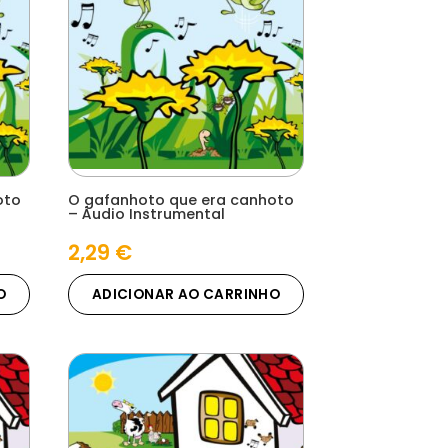
oto
O gafanhoto que era canhoto
– Áudio Instrumental
2,29
€
O
ADICIONAR AO CARRINHO