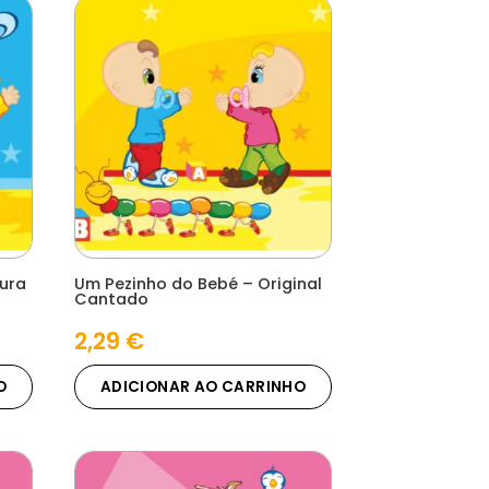
tura
Um Pezinho do Bebé – Original
Cantado
2,29
€
O
ADICIONAR AO CARRINHO