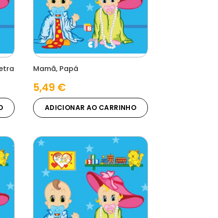
etra
Mamã, Papá
5,49
€
O
ADICIONAR AO CARRINHO