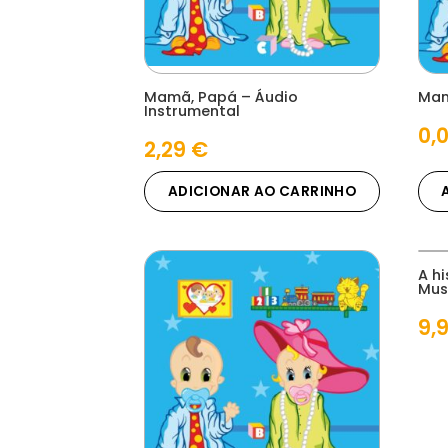
Mamã, Papá – Áudio
Mam
Instrumental
0,
2,29
€
ADICIONAR AO CARRINHO
A h
Mus
9,