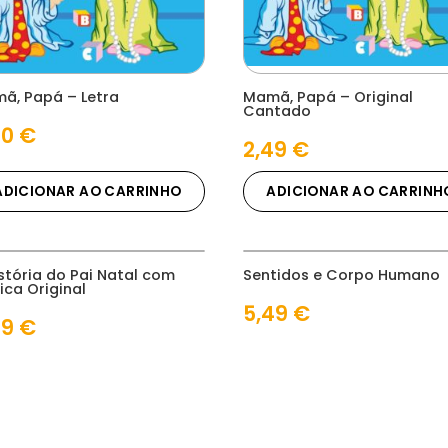
ã, Papá – Letra
Mamã, Papá – Original
Cantado
00
€
2,49
€
ADICIONAR AO CARRINHO
ADICIONAR AO CARRINH
istória do Pai Natal com
Sentidos e Corpo Humano
ica Original
5,49
€
99
€