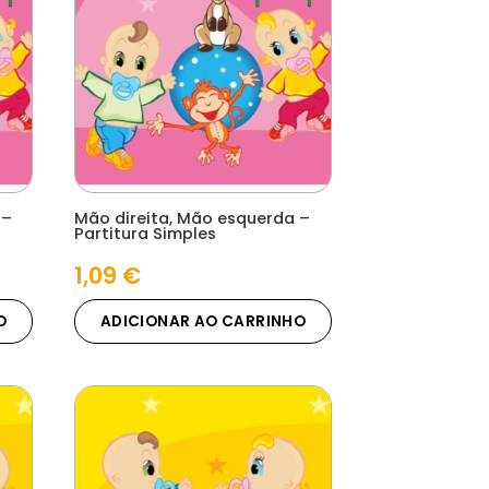
 –
Mão direita, Mão esquerda –
Partitura Simples
1,09
€
O
ADICIONAR AO CARRINHO