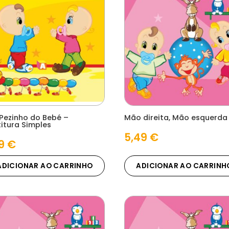
Pezinho do Bebé –
Mão direita, Mão esquerda
titura Simples
5,49
€
09
€
ADICIONAR AO CARRINHO
ADICIONAR AO CARRINH