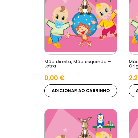
Mão direita, Mão esquerda –
Mão
Letra
Ori
0,00
€
2,
ADICIONAR AO CARRINHO