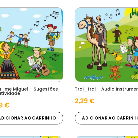
a_me Miguel – Sugestões
Trai_trai – Áudio Instrume
atividade
2,29
€
09
€
ADICIONAR AO CARRINHO
ADICIONAR AO CARRINH