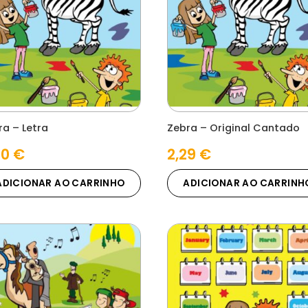
ra – Letra
Zebra – Original Cantado
00
€
2,29
€
ADICIONAR AO CARRINHO
ADICIONAR AO CARRINH