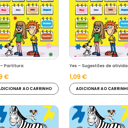
– Partitura
Yes – Sugestões de ativid
09
€
1,09
€
ADICIONAR AO CARRINHO
ADICIONAR AO CARRINH