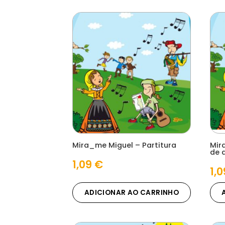
Mira_me Miguel – Partitura
Mir
de 
1,09
€
1,
ADICIONAR AO CARRINHO