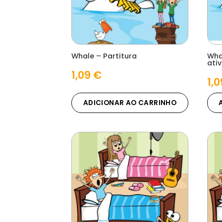
Whale – Partitura
Wha
ati
1,09
€
1,
ADICIONAR AO CARRINHO