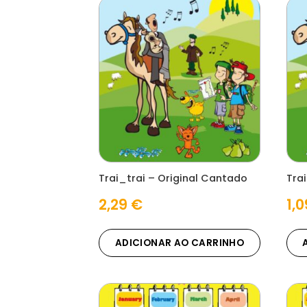
Trai_trai – Original Cantado
Trai
2,29
€
1,
ADICIONAR AO CARRINHO