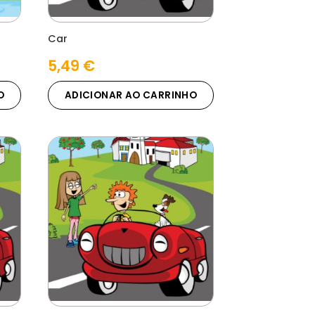
Car
5,49
€
O
ADICIONAR AO CARRINHO