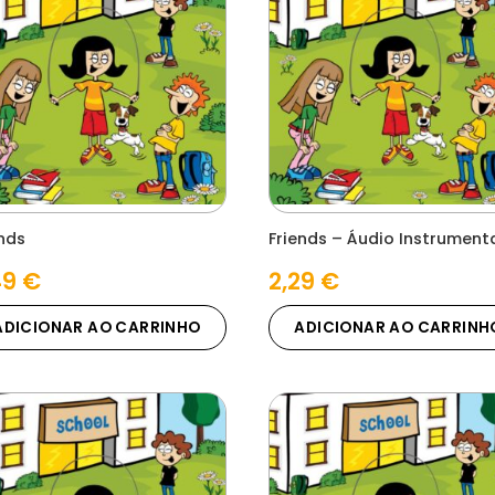
nds
Friends – Áudio Instrument
49
€
2,29
€
ADICIONAR AO CARRINHO
ADICIONAR AO CARRINH