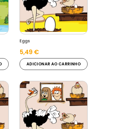
Eggs
5,49
€
O
ADICIONAR AO CARRINHO