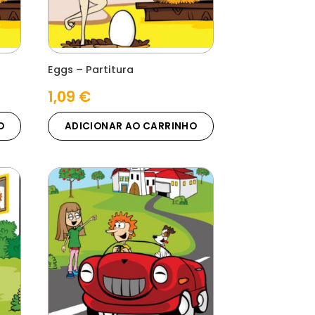
Eggs – Partitura
1,09
€
O
ADICIONAR AO CARRINHO