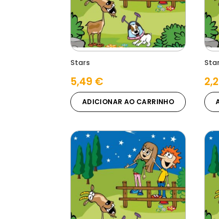
Stars
Sta
5,49
€
2,
ADICIONAR AO CARRINHO