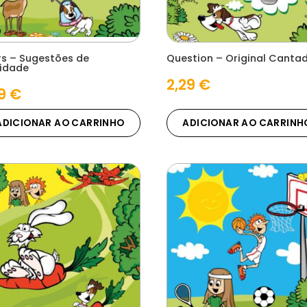
rs – Sugestões de
Question – Original Canta
vidade
2,29
€
09
€
ADICIONAR AO CARRINHO
ADICIONAR AO CARRINH