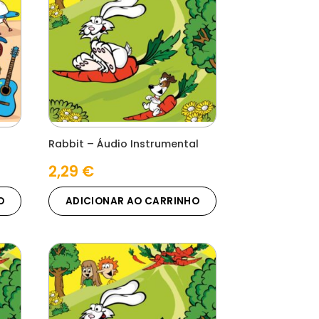
Rabbit – Áudio Instrumental
2,29
€
O
ADICIONAR AO CARRINHO