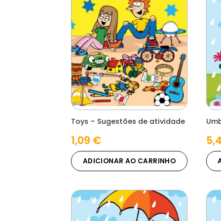
Toys – Sugestões de atividade
Umb
1,09
€
5,
ADICIONAR AO CARRINHO