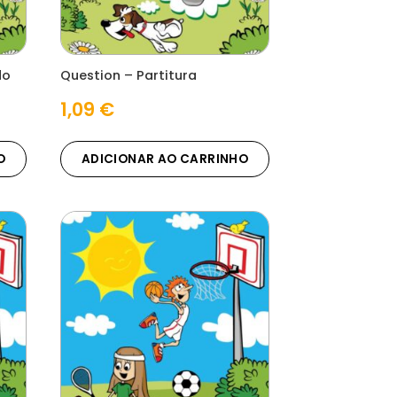
do
Question – Partitura
1,09
€
O
ADICIONAR AO CARRINHO